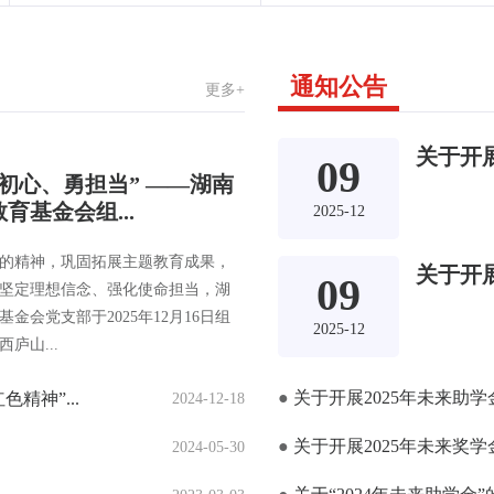
通知公告
更多+
关于开
09
初心、勇担当” ——湖南
育基金会组...
2025-12
的精神，巩固拓展主题教育成果，
关于开
09
坚定理想信念、强化使命担当，湖
1
2
3
4
金会党支部于2025年12月16日组
2025-12
庐山...
●
关于开展2025年未来助
神”...
2024-12-18
●
关于开展2025年未来奖
2024-05-30