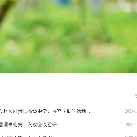
赴长郡贵阳高级中学开展奖学助学活动...
2024-1
理事会第十六次会议召开...
2023-1