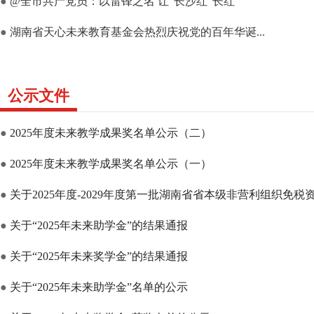
●
@全市共产党员：以雷锋之名 让“长沙红”长红
●
湖南省天心未来教育基金会热烈庆祝党的百年华诞...
公示文件
●
2025年度未来教学成果奖名单公示（二）
●
2025年度未来教学成果奖名单公示（一）
●
关于2025年度-2029年度第一批湖南省省本级非营利组织免税资
●
关于“2025年未来助学金”的结果通报
●
关于“2025年未来奖学金”的结果通报
●
关于“2025年未来助学金”名单的公示