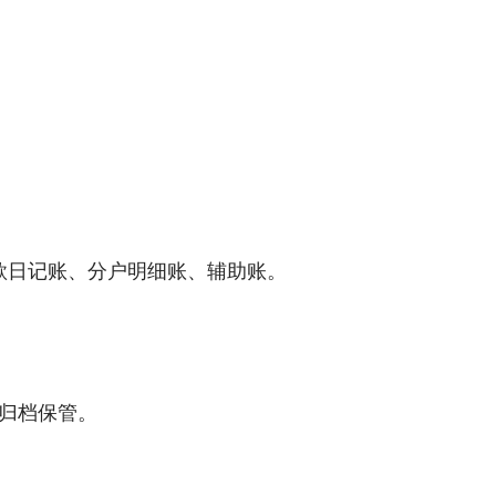
。
款日记账、分户明细账、辅助账。
一归档保管。